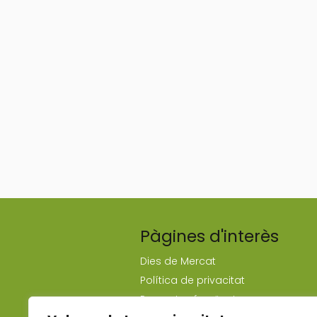
Pàgines d'interès
Dies de Mercat
Política de privacitat
Preguntes freqüents