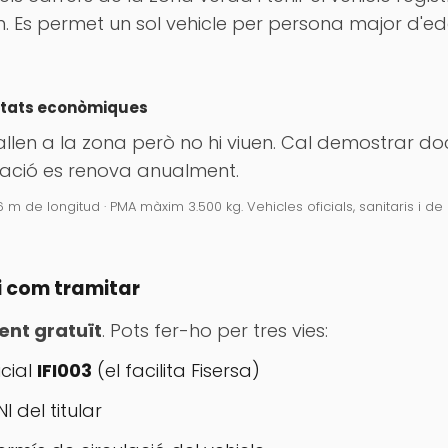
om. Es permet un sol vehicle per persona major d
vitats econòmiques
allen a la zona però no hi viuen. Cal demostrar 
rització es renova anualment.
6 m de longitud · PMA màxim 3.500 kg. Vehicles oficials, sanitaris i 
 com tramitar
ent gratuït
. Pots fer-ho per tres vies:
icial
IFI003
(el facilita Fisersa)
I del titular