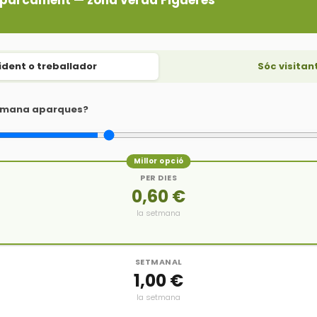
aparcament — zona verda Figueres
ident o treballador
Sóc visitan
etmana aparques?
Millor opció
PER DIES
0,60 €
la setmana
SETMANAL
1,00 €
la setmana