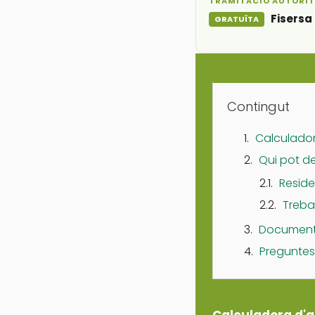
TRAMITACIÓ AUTORI
Fisersa 
GRATUÏTA
Contingut
Calculado
Qui pot de
Resid
Treba
Documenta
Preguntes