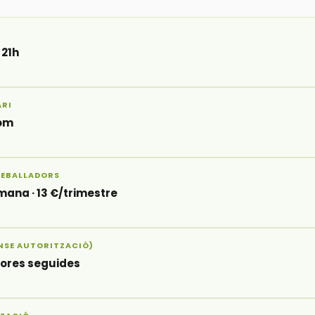
 21h
ARI
hom
TREBALLADORS
tmana · 13 €/trimestre
ENSE AUTORITZACIÓ)
 hores seguides