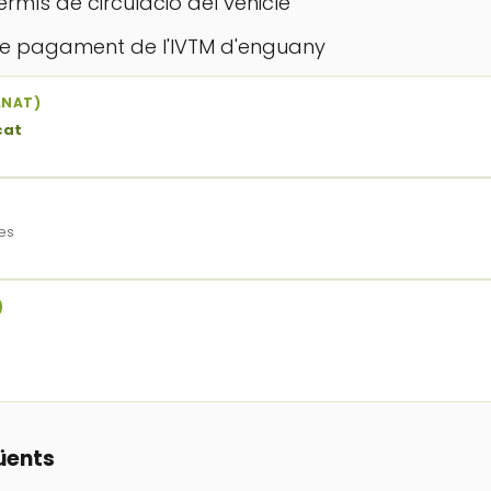
rmís de circulació del vehicle
 de pagament de l'IVTM d'enguany
ANAT)
cat
es
)
üents