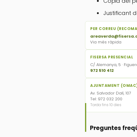
Còpia del pe
Justificant
PER CORREU (RECOM
areaverda@fisersa.
Via més ràpida
FISERSA PRESENCIAL
C/ Alemanya, 5 · Figuer
972 510 412
AJUNTAMENT (OMAC
Av. Salvador Dalí, 107
Tel: 972 032 200
Tarda fins 10 dies
Preguntes freq