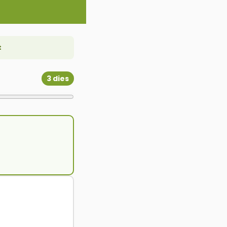
t
3 dies