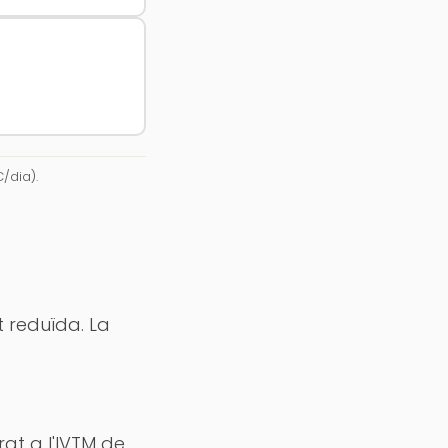
/dia).
t reduïda. La
rat a l'IVTM de