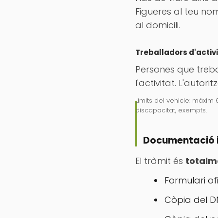
Figueres al teu n
al domicili.
Treballadors d'acti
Persones que treb
l'activitat. L'auto
Límits del vehicle: màxim 
discapacitat, exempts.
Documentació i
El tràmit és
totalm
Formulari of
Còpia del DN