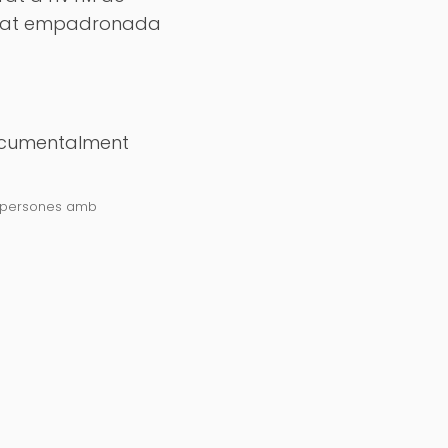
'edat empadronada
documentalment
de persones amb