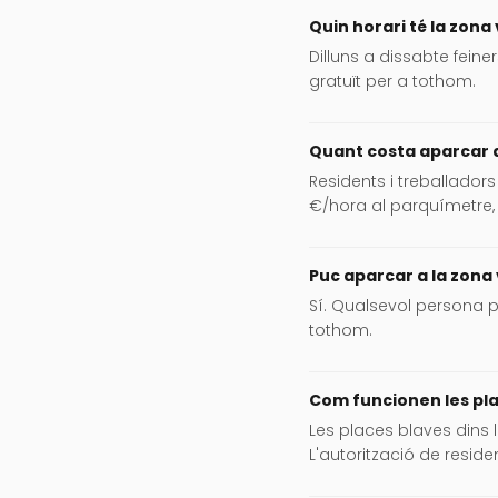
Quin horari té la zona
Dilluns a dissabte feine
gratuït per a tothom.
Quant costa aparcar a
Residents i treballadors
€/hora al parquímetre,
Puc aparcar a la zona 
Sí. Qualsevol persona p
tothom.
Com funcionen les pla
Les places blaves dins
L'autorització de reside