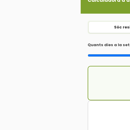
Calculadora d'
Sóc res
Quants dies a la s