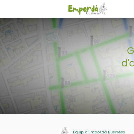
G
d'
Equip d'Empordà Business