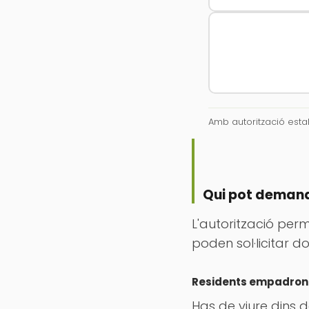
Amb autorització esta
Qui pot demanar
L'autorització per
poden sol·licitar dos
Residents empadron
Has de viure dins de