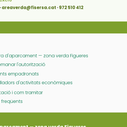
TZACIÓ
·
areaverda@fisersa.cat
·
972 510 412
ra d'aparcament — zona verda Figueres
manar l'autorització
ents empadronats
lladors d'activitats econòmiques
ció i com tramitar
 freqüents