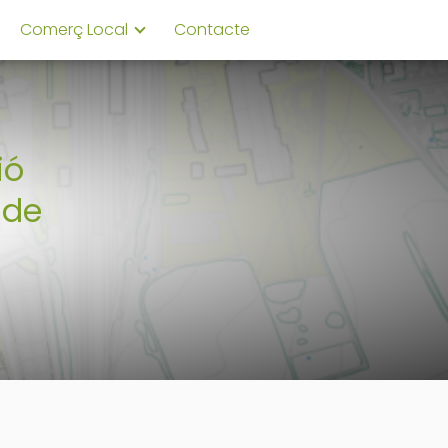
Comerç Local
Contacte
ió
 de