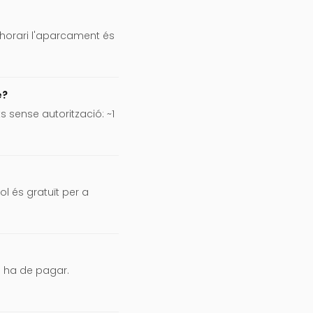
t horari l'aparcament és
e?
nts sense autorització: ~1
l és gratuït per a
m ha de pagar.