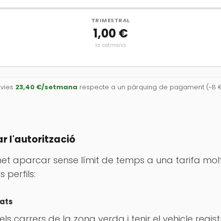
TRIMESTRAL
1,00 €
la setmana
lvies
23,40 €/setmana
respecte a un pàrquing de pagament (~8 €
 l'autorització
met aparcar sense límit de temps a una tarifa mol
 perfils:
ats
ls carrers de la zona verda i tenir el vehicle regist