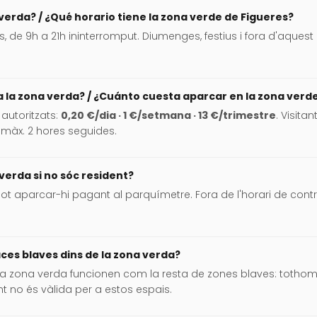
 verda? / ¿Qué horario tiene la zona verde de Figueres?
rs, de 9h a 21h ininterromput. Diumenges, festius i fora d'aques
 la zona verda? / ¿Cuánto cuesta aparcar en la zona verd
 autoritzats:
0,20 €/dia · 1 €/setmana · 13 €/trimestre
. Visita
 màx. 2 hores seguides.
verda si no sóc resident?
ot aparcar-hi pagant al parquímetre. Fora de l'horari de contro
ces blaves dins de la zona verda?
 la zona verda funcionen com la resta de zones blaves: totho
nt no és vàlida per a estos espais.